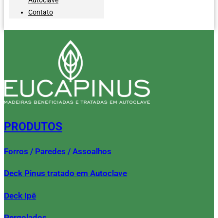
Contato
PRODUTOS
Forros / Paredes / Assoalhos
Deck Pinus tratado em Autoclave
Deck Ipê
Pergolados